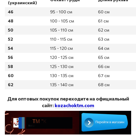
(украинский)
46
95 - 100 см
60 см
48
100 - 105 см
61 см
50
105 - 110 см
62 см
52
110 - 115 см
63 см
54
115 - 120 см
64 см
56
120 - 125 см
65 см
58
125 - 130 см
66 см
60
130 - 135 см
67 см
62
135 - 140 см
68 см
Для оптовых покупок переходите на официальный
сайт:
kozachoktm.com