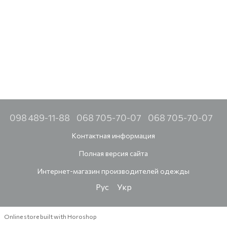
098 489-11-88
068 705-70-07
068 705-70-07
Контактная информация
Полная версия сайта
Интернет-магазин производителей одежды
Рус
Укр
Online store built with Horoshop