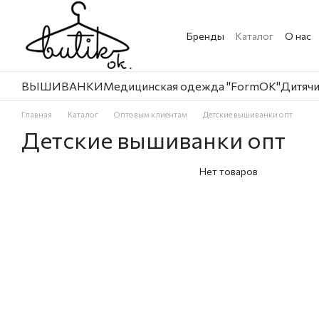
Перейти к основному контенту
Бренды
Каталог
О нас
ВЫШИВАНКИ
Медицинская одежда "FormOK"
Дитячи
Главная
Каталог
Оптовым клиентам
Детские вышиванки опт
Детские вышиванки опт
Нет товаров