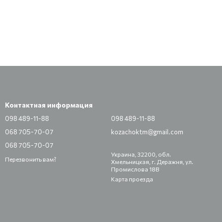
Контактная информация
098 489-11-88
098 489-11-88
068 705-70-07
kozachoktm@gmail.com
068 705-70-07
Украина, 32200, обл.
Перезвонить вам?
Хмельницкая, г. Деражня, ул.
Промислова 18В
Карта проезда