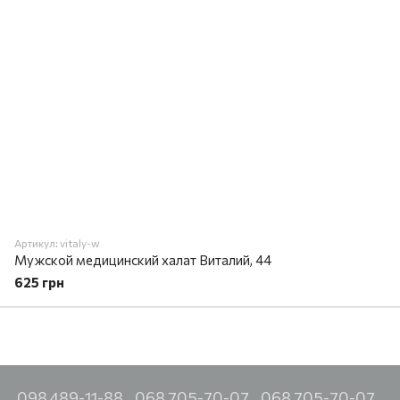
Артикул: vitaly-w
Мужской медицинский халат Виталий, 44
625 грн
098 489-11-88
068 705-70-07
068 705-70-07