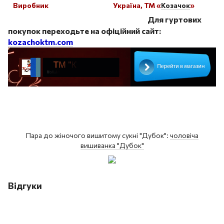
Виробник
Україна, ТМ «
Козачок
»
Таблица размеров
Для гуртових
покупок переходьте на офіційний сайт:
kozachoktm.com
Пара
до жіночого
вишитому
сукні
"
Дубок
"
:
чоловіча
вишиванка
"
Дубок
"
Відгуки