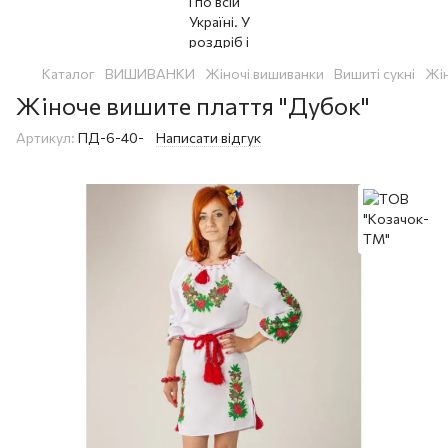
Каталог
ВИШИВАНКИ
Жіночі вишиванки
Вишиті сукні
Жін
Жіноче вишите плаття "Дубок"
Артикул:
ПД-6-40-
Написати відгук